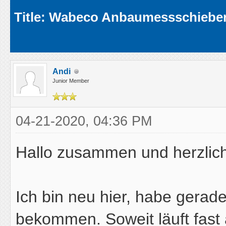
Average
Title: Wabeco Anbaumessschieber
Andi
Junior Member
04-21-2020, 04:36 PM
Hallo zusammen und herzlic
Ich bin neu hier, habe gerad
bekommen. Soweit läuft fast 