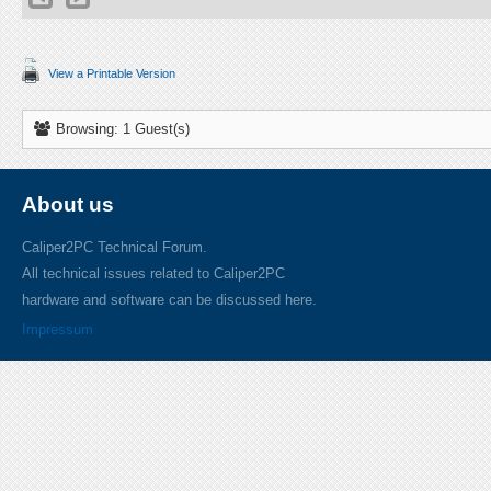
View a Printable Version
Browsing: 1 Guest(s)
About us
Caliper2PC Technical Forum.
All technical issues related to Caliper2PC
hardware and software can be discussed here.
Impressum