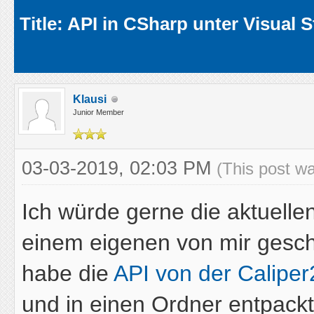
Average
Title: API in CSharp unter Visual 
Klausi
Junior Member
03-03-2019, 02:03 PM
(This post w
Ich würde gerne die aktuell
einem eigenen von mir gesc
habe die
API von der Calipe
und in einen Ordner entpack