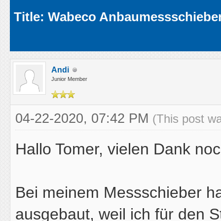
Average
Title: Wabeco Anbaumessschieber
Andi
Junior Member
04-22-2020, 07:42 PM
(This post w
Hallo Tomer, vielen Dank no
Bei meinem Messschieber ha
ausgebaut, weil ich für den S