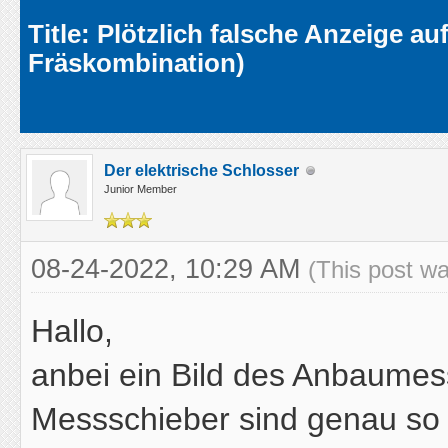
Average
Title: Plötzlich falsche Anzeige a
Fräskombination)
Der elektrische Schlosser
Junior Member
08-24-2022, 10:29 AM
(This post w
Hallo,
anbei ein Bild des Anbaumess
Messschieber sind genau so